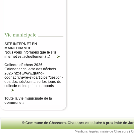
Vie municipale
SITE INTERNET EN
MAINTENANCE
Nous vous informons que le site
internet est actuellement (...)
Collecte déchets 2026
Calendrier collecte des déchets
2026 https://www.grand-
cognac.fr/vivre-et-participer/gestion-
des-dechets/connaitre-les-jours-de-
collecte-et-les-points-dapports
Toute la vie municipale de la
commune »
© Commune de Chassors. Chassors est située à proximité de Ja
/
Mentions légales mairie de Chassors
Cr