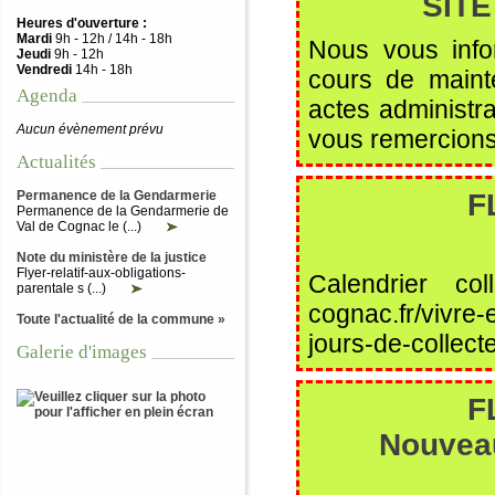
SIT
Heures d'ouverture :
Mardi
9h - 12h / 14h - 18h
Nous vous info
Jeudi
9h - 12h
Vendredi
14h - 18h
cours de maint
Agenda
actes administra
Aucun évènement prévu
vous remercions
Actualités
Permanence de la Gendarmerie
F
Permanence de la Gendarmerie de
Val de Cognac le (...)
Note du ministère de la justice
Flyer-relatif-aux-obligations-
Calendrier co
parentale s (...)
cognac.fr/vivre-
Toute l'actualité de la commune »
jours-de-collect
Galerie d'images
F
Nouveau