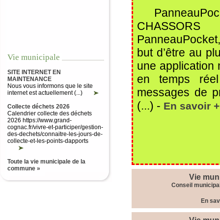
PanneauPocket
CHASSORS La
PanneauPocket, l
but d’être au p
Vie municipale
une application 
SITE INTERNET EN
en temps réel 
MAINTENANCE
Nous vous informons que le site
messages de pré
internet est actuellement (...)
(...) -
En savoir +
Collecte déchets 2026
Calendrier collecte des déchets
2026 https://www.grand-
cognac.fr/vivre-et-participer/gestion-
des-dechets/connaitre-les-jours-de-
collecte-et-les-points-dapports
Toute la vie municipale de la
commune »
Vie mun
Conseil municipa
En sav