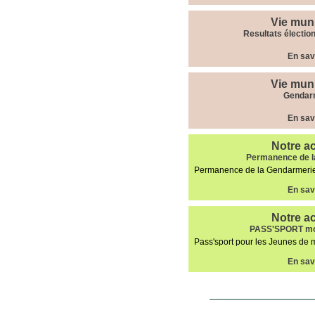
Vie mun
Resultats électi
En sav
Vie mun
Gendar
En sav
Notre ac
Permanence de l
Permanence de la Gendarmerie d
En sav
Notre ac
PASS'SPORT moi
Pass'sport pour les Jeunes de m
En sav