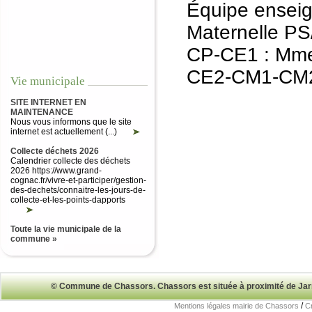
Équipe enseig
Maternelle P
CP-CE1 : Mm
CE2-CM1-CM
Vie municipale
SITE INTERNET EN
MAINTENANCE
Nous vous informons que le site
internet est actuellement (...)
Collecte déchets 2026
Calendrier collecte des déchets
2026 https://www.grand-
cognac.fr/vivre-et-participer/gestion-
des-dechets/connaitre-les-jours-de-
collecte-et-les-points-dapports
Toute la vie municipale de la
commune »
© Commune de Chassors. Chassors est située à proximité de Ja
/
Mentions légales mairie de Chassors
Cr