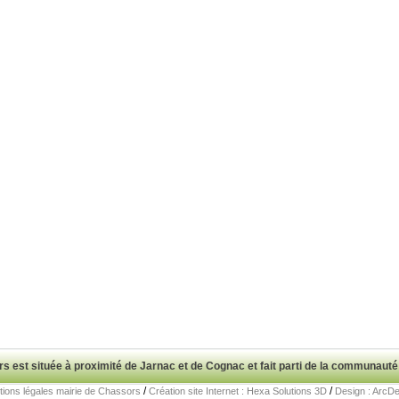
est située à proximité de Jarnac et de Cognac et fait parti de la commun
/
/
ions légales mairie de Chassors
Création site Internet : Hexa Solutions 3D
Design : ArcD