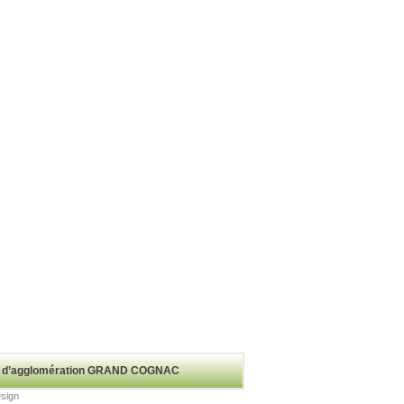
auté d’agglomération GRAND COGNAC
esign