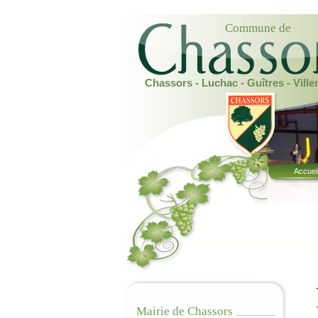
Commune de
Chassors - Luchac - Guîtres - Vill
Accuei
Mairie de Chassors