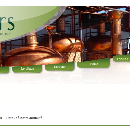
eneuve
Loisirs /
Ecole
Services
Le village
l
Retour à notre actualité