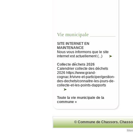
Vie municipale
SITE INTERNET EN
MAINTENANCE
Nous vous informons que le site
internet est actuellement (...)
Collecte déchets 2026
Calendrier collecte des déchets
2026 https://www.grand-
cognac.fr/vivre-et-participer/gestion-
des-dechets/connaitre-les-jours-de-
collecte-et-les-points-dapports
Toute la vie municipale de la
commune »
© Commune de Chassors. Chassors 
Ment