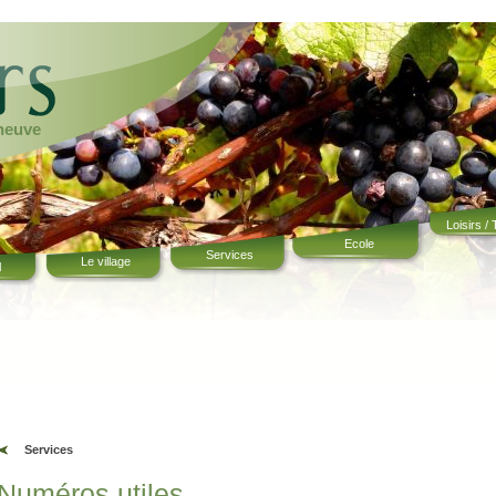
eneuve
Loisirs /
Ecole
Services
Le village
l
Services
Numéros utiles