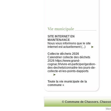
Vie municipale
SITE INTERNET EN
MAINTENANCE
Nous vous informons que le site
internet est actuellement (...)
Collecte déchets 2026
Calendrier collecte des déchets
2026 https://www.grand-
cognac.fr/vivre-et-participer/gestion-
des-dechets/connaitre-les-jours-de-
collecte-et-les-points-dapports
Toute la vie municipale de la
commune »
© Commune de Chassors. Chassors 
Ment