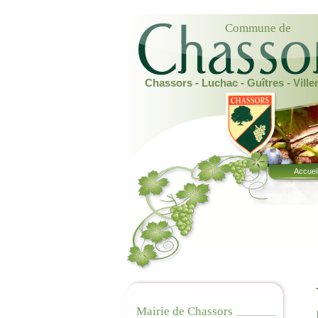
Commune de
Chassors - Luchac - Guîtres - Vill
Accuei
Mairie de Chassors