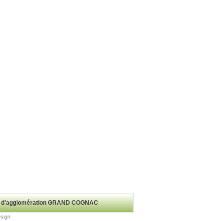
auté d’agglomération GRAND COGNAC
esign