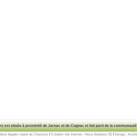
est située à proximité de Jarnac et de Cognac et fait parti de la commun
/
/
ions légales mairie de Chassors
Création site Internet : Hexa Solutions 3D
Design : ArcD